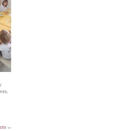
y
res,
cto
→