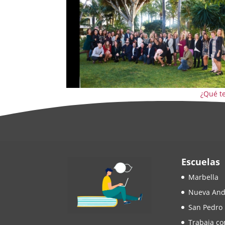
¿Qué t
Escuelas
Marbella
Nueva And
San Pedro
Trabaja co