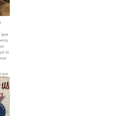
e
a que
uerzo
upo
uir lo
ener
o por