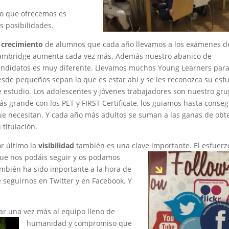
cio que ofrecemos es
s posibilidades.
l
crecimiento
de alumnos que cada año llevamos a los exámenes d
ambridge aumenta cada vez más. Además nuestro abanico de
andidatos es muy diferente. Llevamos muchos Young Learners par
sde pequeños sepan lo que es estar ahí y se les reconozca su esf
 estudio. Los adolescentes y jóvenes trabajadores son nuestro gr
s grande con los PET y FIRST Certificate, los guiamos hasta conseg
ue necesitan. Y cada año más adultos se suman a las ganas de obt
 titulación.
r último la
visibilidad
también es una clave importante. El esfuerz
 que nos podáis seguir y os podamos
ambién ha sido importante a la hora de
seguirnos en Twitter y en Facebook. Y
ar una vez más al equipo lleno de
humanidad y compromiso que