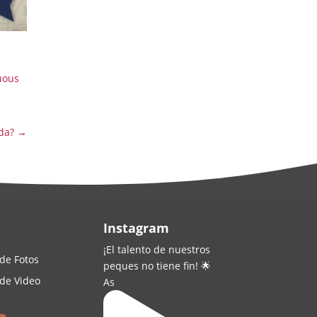
uous
da?
→
Instagram
¡El talento de nuestros
 de Fotos
peques no tiene fin! 🌟
 de Video
As