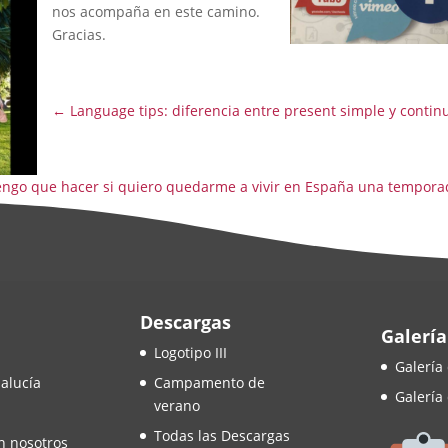
nos acompaña en este camino.
Gracias.
←
Language tips: diferencia entre present simple y contin
engo que hacer si quiero quedarme a vivir en España una tempora
Descargas
Galería
Logotipo III
Galería
alucía
Campamento de
Galería
verano
Todas las Descargas
n nosotros