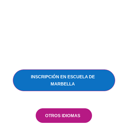
Oferta solo en verano:
175€ / curso completo
(*Materiales no incluidos en el precio del curso)
INSCRIPCIÓN EN ESCUELA DE
MARBELLA
OTROS IDIOMAS