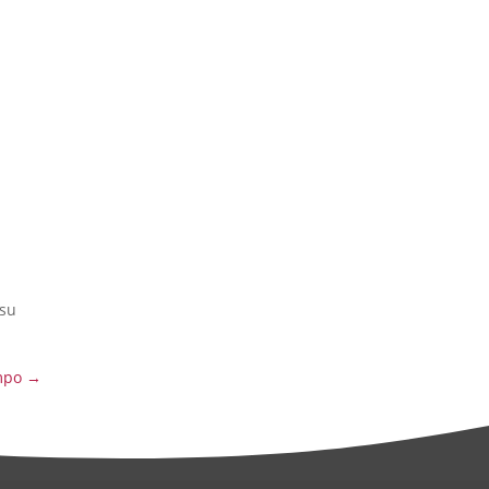
 su
mpo
→