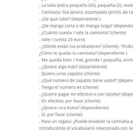
. La talla (extra pequeña (XS), pequeña (S), med
. Camiseta: lisa (plain), estampada (print), de r
. ¿De qué color? (dependiente )
. ¿De manga corta o de manga larga? (dependie
. ¿Cuánto cuesta / vale la camiseta? (cliente)
. Vale / cuesta 25 euros
. ¿Dónde están los probadores? (cliente). “Proba
¿Cómo te queda la camiseta? (dependiente )
. Me queda bien / mal, grande / pequeña, ancha
. ¿Quiere algo más? (dependiente)
. Quiero unos zapatos (cliente)
. ¿Qué número de zapatos tiene usted? (depen
. Tengo el número 44 (cliente)
. ¿Quiere pagar en efectivo o con tarjeta? (dep
. En efectivo, por favor (cliente)
. ¿Quiere una bolsa? (dependiente)
. Sí, por favor (cliente)
. Para un regalo: ¿Puede envolver la camiseta pa
Introducimos el vocabulario relacionado con l