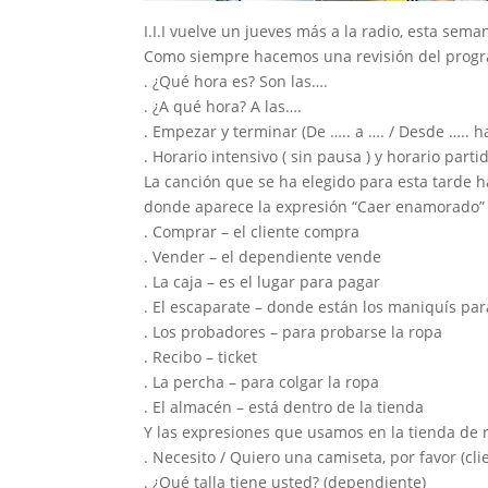
I.I.I vuelve un jueves más a la radio, esta sem
Como siempre hacemos una revisión del progra
. ¿Qué hora es? Son las….
. ¿A qué hora? A las….
. Empezar y terminar (De ….. a …. / Desde ….. ha
. Horario intensivo ( sin pausa ) y horario parti
La canción que se ha elegido para esta tarde 
donde aparece la expresión “Caer enamorado” 
. Comprar – el cliente compra
. Vender – el dependiente vende
. La caja – es el lugar para pagar
. El escaparate – donde están los maniquís par
. Los probadores – para probarse la ropa
. Recibo – ticket
. La percha – para colgar la ropa
. El almacén – está dentro de la tienda
Y las expresiones que usamos en la tienda de 
. Necesito / Quiero una camiseta, por favor (cli
. ¿Qué talla tiene usted? (dependiente)