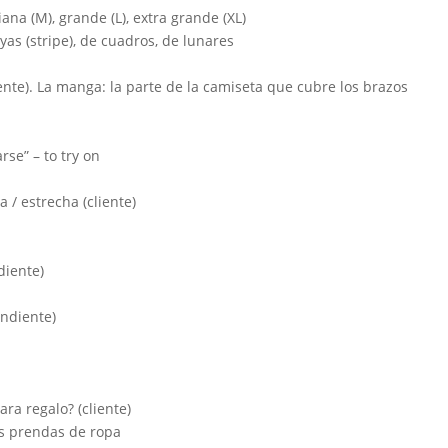
iana (M), grande (L), extra grande (XL)
ayas (stripe), de cuadros, de lunares
nte). La manga: la parte de la camiseta que cubre los brazos
rse” – to try on
 / estrecha (cliente)
diente)
endiente)
ra regalo? (cliente)
as prendas de ropa