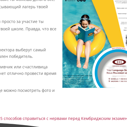
писывающий лагерь твоей
 просто за участие ты
твоей школе. Правда, что все
иректора выберут самый
влен победитель.
тливчик или счастливица
очет отлично провести время
где можно посмотреть фото и
5 способов справиться с нервами перед Кембриджским экзаме