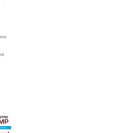
нем
ий