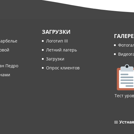
ЗАГРУЗКИ
ГАЛЕРЕ
Марбелье
Логотип III
Фотога
овой
Летний лагерь
Видеог
и
Загрузки
ан Педро
Опрос клиентов
 нами
Тест уро
📅
Устная