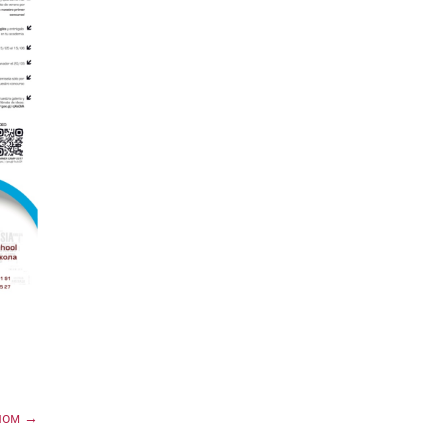
ном
→