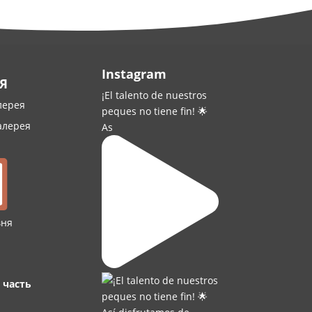
Instagram
Я
¡El talento de nuestros
лерея
peques no tiene fin! 🌟
алерея
As
вня
 часть