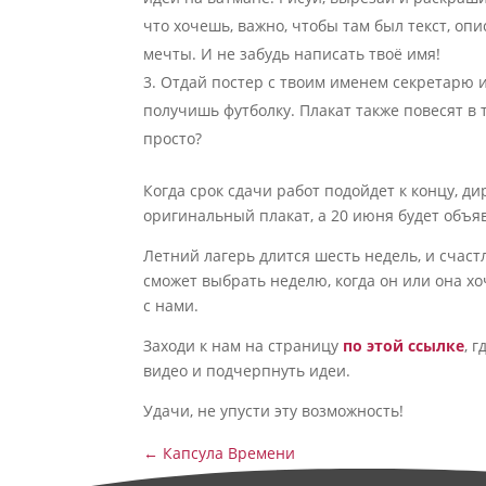
что хочешь, важно, чтобы там был текст, о
мечты. И не забудь написать твоё имя!
Отдай постер с твоим именем секретарю и
получишь футболку. Плакат также повесят в 
просто?
Когда срок сдачи работ подойдет к концу, д
оригинальный плакат, а 20 июня будет объя
Летний лагерь длится шесть недель, и счас
сможет выбрать неделю, когда он или она х
с нами.
Заходи к нам на страницу
по этой ссылке
, 
видео и подчерпнуть идеи.
Удачи, не упусти эту возможность!
←
Капсула Времени