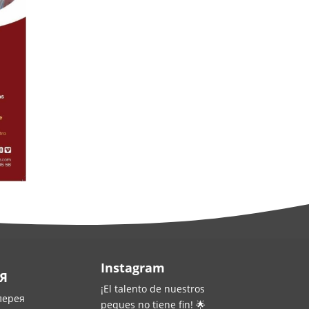
Instagram
Я
¡El talento de nuestros
лерея
peques no tiene fin! 🌟