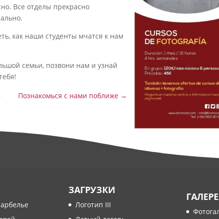
но. Все отделы прекрасно
еально.
ть, как наши студенты мчатся к нам
льшой семьи, позвони нам и узнай
тебя!
8
Познакомься с нами поближе
→
ЗАГРУЗКИ
ГАЛЕРЕ
Марбелье
Логотип III
Фотога