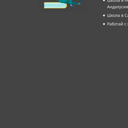
Школа в Н
Андалуси
Школа в С
Работай с