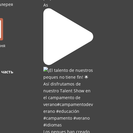
алерея
As
вня
 часть
Los peques han creado