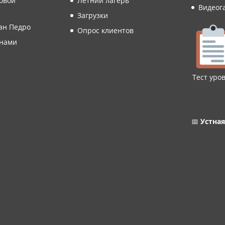
овой
Летний лагерь
Видеог
и
Загрузки
ан Педро
Опрос клиентов
 нами
Тест уро
📅
Устная