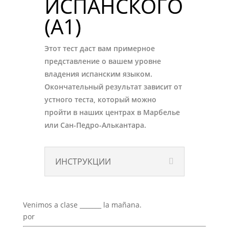
ИСПАНСКОГО
(A1)
Этот тест даст вам примерное
представление о вашем уровне
владения испанским языком.
Окончательный результат зависит от
устного теста, который можно
пройти в наших центрах в Марбелье
или Сан-Педро-Алькантара.
ИНСТРУКЦИИ
Venimos a clase _______ la mañana.
por