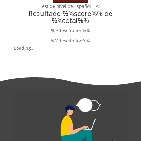
Test de nivel de Español – A1
Resultado %%score%% de
%%total%%
%%description%%
%%description%%
Loading...