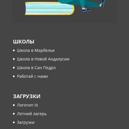
ШКОЛЫ
Школа в Марбелье
Школа в Новой Андалусии
Школа в Сан Педро
Работай с нами
ЗАГРУЗКИ
Логотип III
Летний лагерь
Загрузки