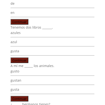
de
en
Continuar
Tenemos dos libros _______.
azules
azul
gusta
Continuar
A mí me ______ los animales.
gusto
gustan
gusta
Continuar
¿ ______ hermanos tienes?