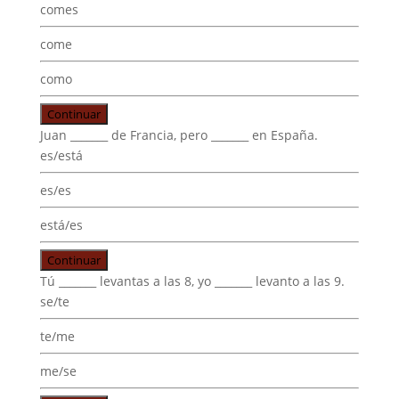
comes
come
como
Continuar
Juan _______ de Francia, pero _______ en España.
es/está
es/es
está/es
Continuar
Tú _______ levantas a las 8, yo _______ levanto a las 9.
se/te
te/me
me/se