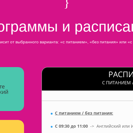
}
ограммы и расписа
исит от выбранного варианта: «с питанием», «без питания» или «
РАСП
С ПИТАНИЕМ 
те
кий
С питанием / без питания:
С 09:30 до 11:00
-> Английский или 