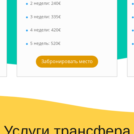
2 недели: 240€
3 недели: 335€
4 недели: 420€
5 недель: 520€
Забронировать место
Услуги трансфера