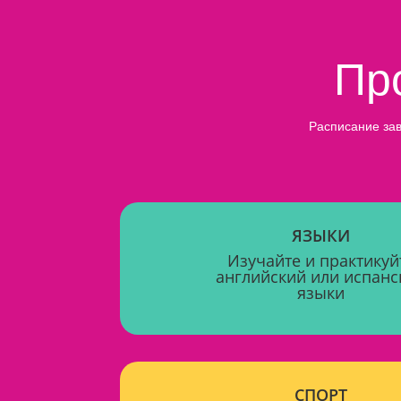
Пр
Расписание зав
ЯЗЫКИ
Изучайте и практикуй
английский или испанс
языки
СПОРТ