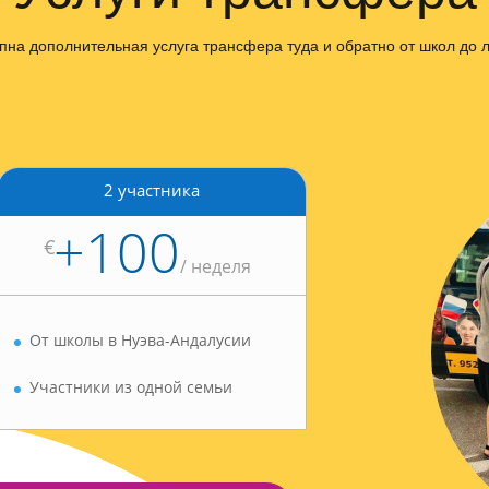
пна дополнительная услуга трансфера туда и обратно от школ до л
2 участника
+100
€
/
неделя
От школы в Нуэва-Андалусии
Участники из одной семьи