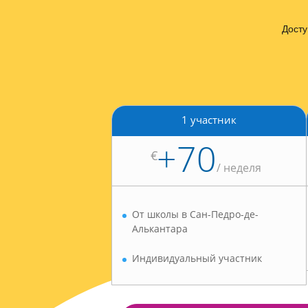
Досту
1 участник
+70
€
/
неделя
От школы в Сан-Педро-де-
Алькантара
Индивидуальный участник