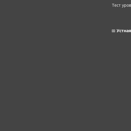
Тест уро
📅
Устная