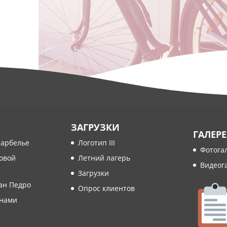
ЗАГРУЗКИ
ГАЛЕРЕ
Марбелье
Логотип III
Фотога
овой
Летний лагерь
Видеог
и
Загрузки
ан Педро
Опрос клиентов
 нами