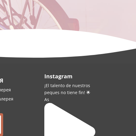
Instagram
Я
¡El talento de nuestros
лерея
peques no tiene fin! 🌟
алерея
As