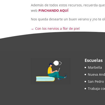
Además de todos estos recursos, recuerda que
web
PINCHANDO AQUÍ
Nos queda desearte un buen verano y ¡no te ol
←
Con los nervios a flor de piel
Escuelas
Marbella
Nueva And
San Pedro
Trabaja co