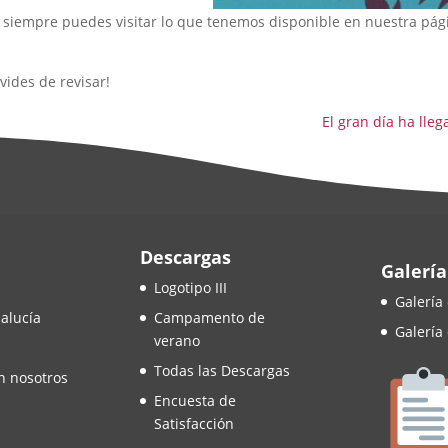
 siempre puedes visitar lo que tenemos disponible en nuestra pág
vides de revisar!
El gran día ha lleg
Descargas
Galería
Logotipo III
Galería
alucía
Campamento de
Galería
verano
Todas las Descargas
n nosotros
Encuesta de
Satisfacción