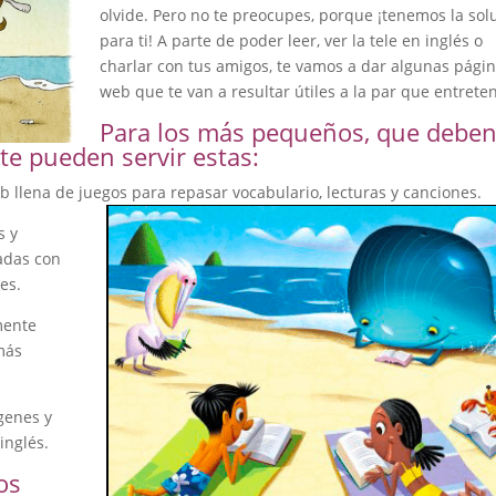
olvide. Pero no te preocupes, porque ¡tenemos la sol
para ti! A parte de poder leer, ver la tele en inglés o
charlar con tus amigos, te vamos a dar algunas pági
web que te van a resultar útiles a la par que entrete
Para los más pequeños, que debe
te pueden servir estas:
 llena de juegos para repasar vocabulario, lecturas y canciones.
s y
adas con
es.
mente
más
genes y
inglés.
os