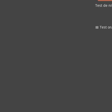
Test de ni
📅 Test or