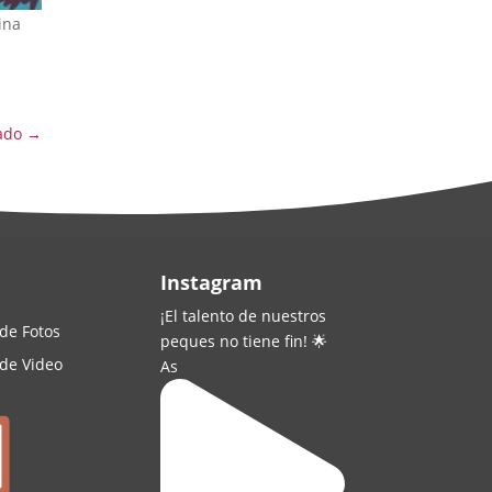
ina
ado
→
Instagram
¡El talento de nuestros
 de Fotos
peques no tiene fin! 🌟
 de Video
As