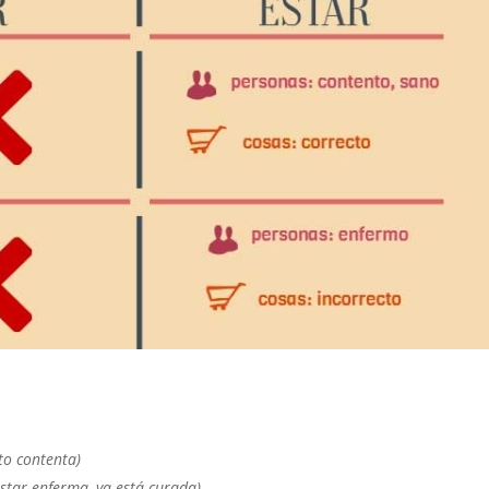
to contenta)
estar enferma, ya está curada)