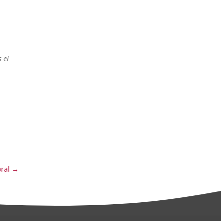
 el
ral
→